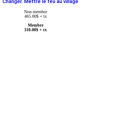
Changer. Mettre le feu au village
Non-membre
465.00
$
+ tx
Membre
310.00
$
+ tx